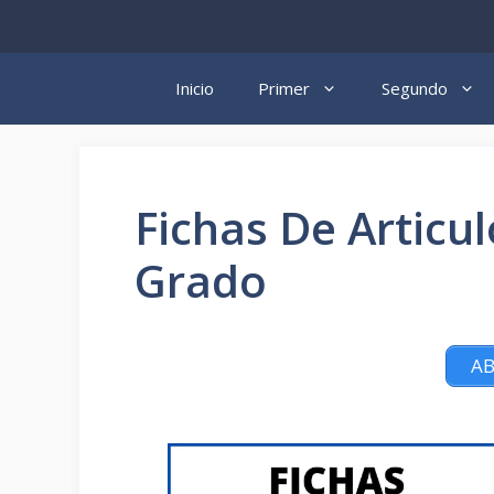
Saltar
al
contenido
Inicio
Primer
Segundo
Fichas De Articu
Grado
AB