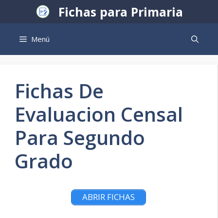
Saltar
Fichas para Primaria
al
contenido
Menú
Fichas De
Evaluacion Censal
Para Segundo
Grado
ABRIR FICHAS