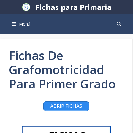
Saltar
Fichas para Primaria
al
contenido
Menú
Fichas De
Grafomotricidad
Para Primer Grado
ABRIR FICHAS