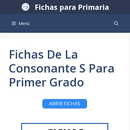
Saltar
Fichas para Primaria
al
contenido
Menú
Fichas De La
Consonante S Para
Primer Grado
ABRIR FICHAS