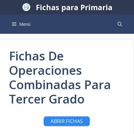
Saltar
Fichas para Primaria
al
contenido
Menú
Fichas De
Operaciones
Combinadas Para
Tercer Grado
ABRIR FICHAS