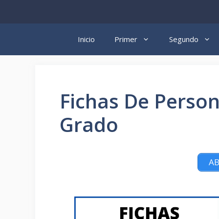
Saltar
al
contenido
Inicio
Primer
Segundo
Fichas De Person
Grado
AB