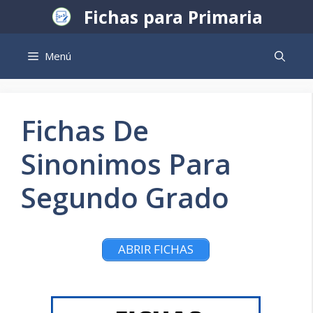
Saltar
Fichas para Primaria
al
contenido
Menú
Fichas De
Sinonimos Para
Segundo Grado
ABRIR FICHAS