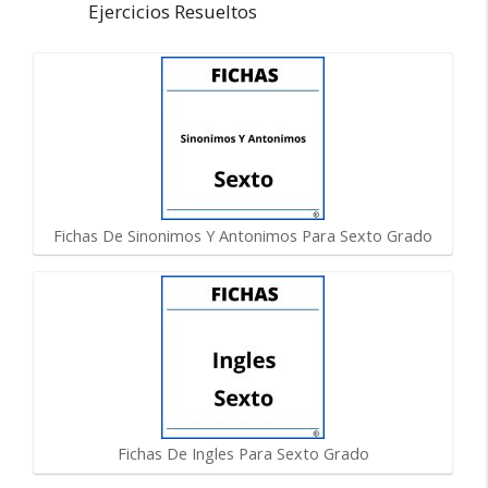
Ejercicios Resueltos
Fichas De Sinonimos Y Antonimos Para Sexto Grado
Fichas De Ingles Para Sexto Grado