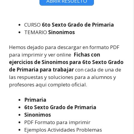
ABRIR RESUELTO
CURSO
6to Sexto Grado de Primaria
TEMARIO
Sinonimos
Hemos dejado para descargar en formato PDF
para imprimir y ver online
Fichas con
ejercicios de Sinonimos para 6to Sexto Grado
de Primaria
para trabajar
con cada de una de
las respuestas y soluciones para a alumnos y
profesores aqui completo oficial.
Primaria
6to Sexto Grado de Primaria
Sinonimos
PDF Formato para imprimir
Ejemplos Actividades Problemas