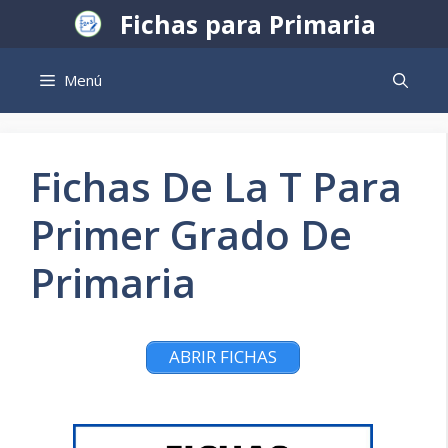
Saltar
Fichas para Primaria
al
contenido
Menú
Fichas De La T Para
Primer Grado De
Primaria
ABRIR FICHAS