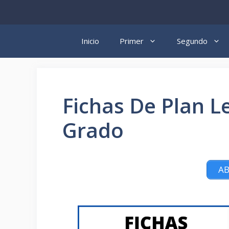
Saltar
al
contenido
Inicio
Primer
Segundo
Fichas De Plan L
Grado
AB